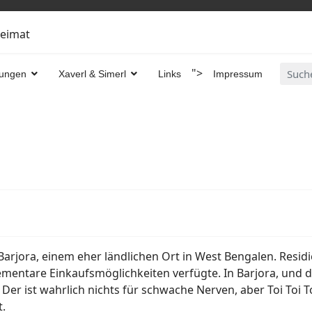
Heimat
Suche
">
ungen
Xaverl & Simerl
Links
Impressum
...
arjora, einem eher ländlichen Ort in West Bengalen. Residi
mentare Einkaufsmöglichkeiten verfügte. In Barjora, und d
er ist wahrlich nichts für schwache Nerven, aber Toi Toi To
t.